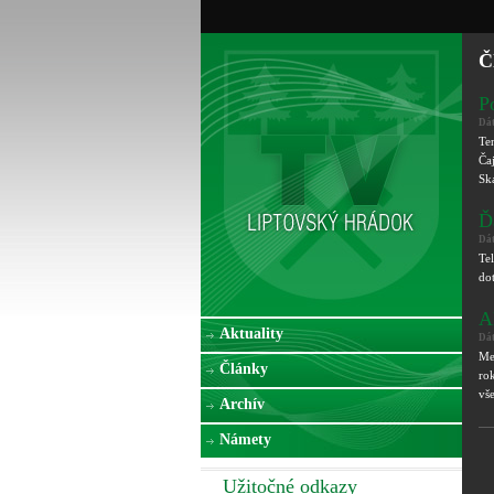
Č
P
Dá
Te
Ča
Sk
Ď
Dá
Te
dot
A
Aktuality
Dá
Me
Články
ro
vš
Archív
Námety
Užitočné odkazy