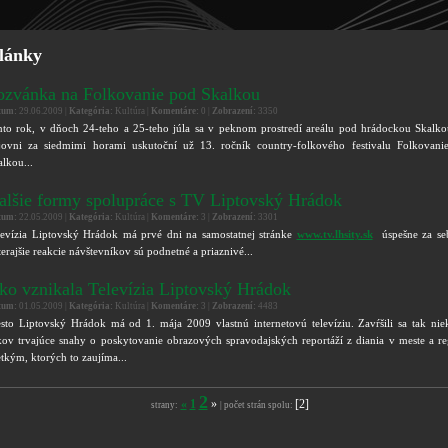
lánky
ozvánka na Folkovanie pod Skalkou
tum:
29.06.2009 |
Kategória:
Kultúra |
Komentáre:
0 |
Zobrazení:
3350
nto rok, v dňoch 24-teho a 25-teho júla sa v peknom prostredí areálu pod hrádockou Skalko
jovni za siedmimi horami uskutoční už 13. ročník country-folkového festivalu Folkovani
alkou...
alšie formy spolupráce s TV Liptovský Hrádok
tum:
22.05.2009 |
Kategória:
Kultúra |
Komentáre:
3 |
Zobrazení:
3301
levízia Liptovský Hrádok má prvé dni na samostatnej stránke
www.tv.lhsity.sk
úspešne za se
erajšie reakcie návštevníkov sú podnetné a priaznivé...
ko vznikala Televízia Liptovský Hrádok
tum:
01.05.2009 |
Kategória:
Kultúra |
Komentáre:
3 |
Zobrazení:
4483
sto Liptovský Hrádok má od 1. mája 2009 vlastnú internetovú televíziu. Zavŕšili sa tak nie
kov trvajúce snahy o poskytovanie obrazových spravodajských reportáží z diania v meste a r
etkým, ktorých to zaujíma...
2
«
1
»
[2]
strany:
| počet strán spolu: