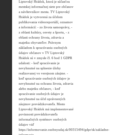
Liptovský Hrádok, ktorá je súčasťou
mestskej informačnej siete pre občanov
a návštevníkov mesta. TV Liptovský
Hrádok je vytvorená za účelom
publikovania videoreportáží, oznamov
a informácií: - zo života samosprávy, -
z oblasti kultúry, osvety a športu, - z
oblasti ochrany života, zdravia a
majetku obyvateľov. Právnym
základom k spracúvaniu osobných
údajov občanov v TV Liptovský
Hrádok sú v zmysle čl. 6 bod 1 GDPR
udalosti: - keď spracúvanie je
nevyhnutné na splnenie úlohy
realizovanej vo verejnom záujme. -
keď spracúvanie osobných údajov je
nevyhnutné na ochranu života, zdravia
alebo majetku občanov, - keď
spracúvanie osobných údajov je
nevyhnutné na účel oprávnených
záujmov prevádzkovateľa. Mesto
Liptovský Hrádok má implementované
povinnosti prevádzkovateľa
informačných systémov osobných
údajov viď
https://informovanie.osobnyudaj.sk/00315494/gdpr/sk/zakladne-
informacie