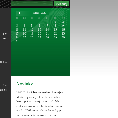
august 2026
po
ut
st
št
pi
so
ne
1
2
3
4
5
6
7
8
9
10
11
12
13
14
15
16
17
18
19
20
21
22
23
u a v
24
25
26
27
28
29
30
e pod
31
bou a
Novinky
koľko
egióne
Ochrana osobných údajov
25.05.2018:
Mesto Liptovský Hrádok, v súlade s
Koncepciou rozvoja informačných
systémov pre mesto Liptovský Hrádok,
v roku 2008 vytvorilo podmienky pre
fungovanie internetovej Televízie