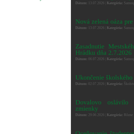
Dátum:
13.07.2026 |
Kategória:
Samosp
Nová zelená oáza pre
Dátum:
13.07.2026 |
Kategória:
Samosp
Zasadnutie Mestskéh
Hrádku dňa 2.7.2026
Dátum:
06.07.2026 |
Kategória:
Samosp
Ukončenie školskéh
Dátum:
02.07.2026 |
Kategória:
Školst
Dovalovo oslávilo 
zmienky
Dátum:
29.06.2026 |
Kategória:
Rôzne 
Oceňovanie študento