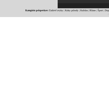
Kategórie príspevkov:
Ľudové zvyky
|
Krásy prírody
|
Kultúra
|
Rôzne
|
Šport
|
Dop
c