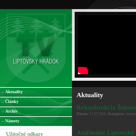
Aktuality
Aktuality
Články
Rekonštrukcia Štúr
Archív
Dátum:
13.07.2026 |
Kategória:
Samosp
Námety
Amfiteáter Liptovský
Užitočné odkazy