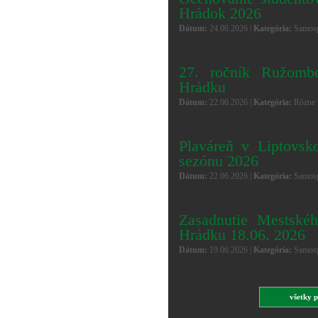
Hrádok 2026
Dátum:
24.06.2026 |
Kategória:
Samosp
27. ročník Ružombe
Hrádku
Dátum:
22.06.2026 |
Kategória:
Rôzne 
Plaváreň v Liptovs
sezónu 2026
Dátum:
22.06.2026 |
Kategória:
Samosp
Zasadnutie Mestskéh
Hrádku 18.06. 2026
Dátum:
19.06.2026 |
Kategória:
Samosp
všetky p