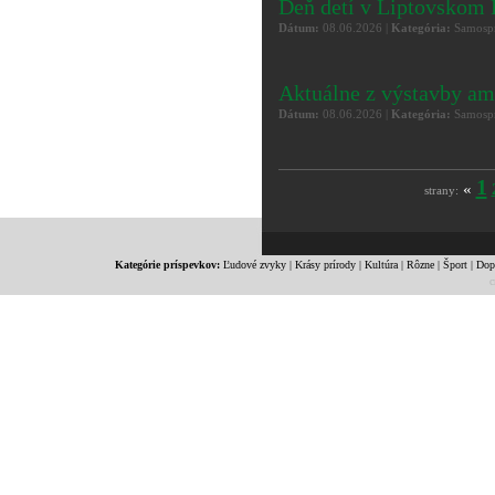
Deň detí v Liptovskom
Dátum:
08.06.2026 |
Kategória:
Samospr
Aktuálne z výstavby am
Dátum:
08.06.2026 |
Kategória:
Samospr
1
«
strany:
Kategórie príspevkov:
Ľudové zvyky
|
Krásy prírody
|
Kultúra
|
Rôzne
|
Šport
|
Dop
c