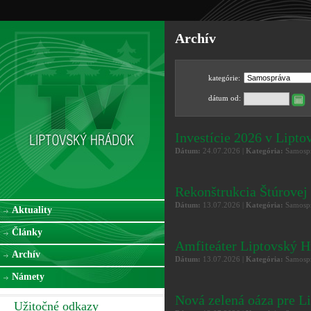
Archív
kategórie:
dátum od:
Investície 2026 v Lip
Dátum:
24.07.2026 |
Kategória:
Samospr
Rekonštrukcia Štúrov
Dátum:
13.07.2026 |
Kategória:
Samospr
Aktuality
Články
Amfiteáter Liptovský H
Archív
Dátum:
13.07.2026 |
Kategória:
Samospr
Námety
Nová zelená oáza pre L
Užitočné odkazy