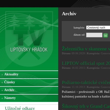
Archív
kategórie:
dátum od:
Železnička v skanzene 
Dátum:
09.06.2020 |
Kategória:
Cestovn
LIPTOV official spot 2
Dátum:
16.02.2015 |
Kategória:
Cestovn
Aktuality
Požiarno-taktické cviče
Články
Dátum:
11.10.2013 |
Kategória:
Cestovn
Archív
Požiarnici - profesionáli z OR Ha
kultúrnej pamiatke na hrade a kaštie
Námety
Šikovný trh v Grand Cas
Užitočné odkazy