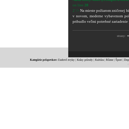
on line
28
2' />
Na mieste požiarom zničenej his
v novom, moderne vybavenom pol
pribudlo veľmi potrebné zariadenie 
strany:
Kategórie príspevkov:
Ľudové zvyky
|
Krásy prírody
|
Kultúra
|
Rôzne
|
Šport
|
Dop
c