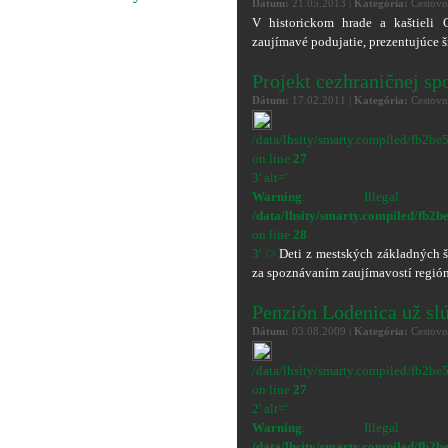
Dátum:
21.05.2013 |
Kategória:
Cestovn
V historickom hrade a kaštieli
zaujímavé podujatie, prezentujúce š
Projekt cezhraničnej sp
Dátum:
17.02.2011 |
Kategória:
Cestovn
/data/lhsity/smarty.compiled/f
on line
27
3' alt='
Warning
: Illegal s
/data/lhsity/smarty.compiled/
on line
28
3' />
Deti z mestských základných š
za spoznávaním zaujímavostí regió
Penzión Lodenica už slú
Dátum:
03.08.2009 |
Kategória:
Cestovn
/data/lhsity/smarty.compiled/f
on line
27
2' alt='
Warning
: Illegal s
/data/lhsity/smarty.compiled/