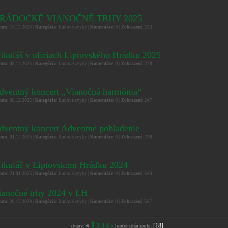
RÁDOCKÉ VIANOČNÉ TRHY 2025
tum:
16.12.2025 |
Kategória:
Ľudové zvyky |
Komentáre:
0 |
Zobrazení:
233
ikuláš v uliciach Liptovského Hrádku 2025
tum:
08.12.2025 |
Kategória:
Ľudové zvyky |
Komentáre:
0 |
Zobrazení:
278
dventný koncert „Vianočná harmónia“
tum:
08.12.2025 |
Kategória:
Ľudové zvyky |
Komentáre:
0 |
Zobrazení:
247
dventný koncert Adventné pohladenie
tum:
01.12.2025 |
Kategória:
Ľudové zvyky |
Komentáre:
0 |
Zobrazení:
238
ikuláš v Liptovskom Hrádku 2024
tum:
21.01.2025 |
Kategória:
Ľudové zvyky |
Komentáre:
0 |
Zobrazení:
540
ianočné trhy 2024 v LH
tum:
20.12.2024 |
Kategória:
Ľudové zvyky |
Komentáre:
0 |
Zobrazení:
567
1
«
2
3
4
»
[18]
strany:
| počet strán spolu: