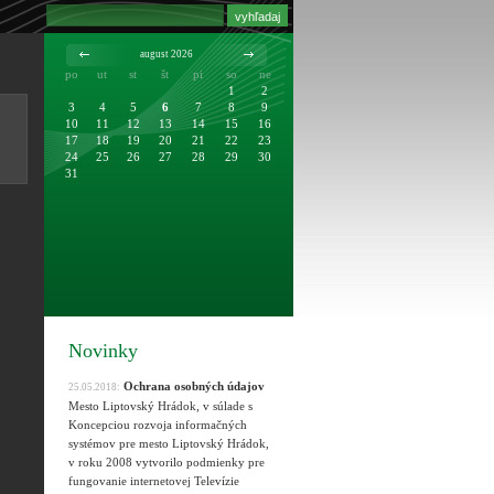
august 2026
po
ut
st
št
pi
so
ne
1
2
3
4
5
6
7
8
9
10
11
12
13
14
15
16
17
18
19
20
21
22
23
24
25
26
27
28
29
30
31
Novinky
Ochrana osobných údajov
25.05.2018:
Mesto Liptovský Hrádok, v súlade s
Koncepciou rozvoja informačných
systémov pre mesto Liptovský Hrádok,
v roku 2008 vytvorilo podmienky pre
fungovanie internetovej Televízie