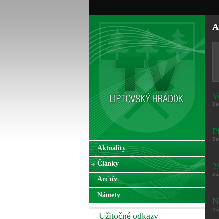
A
V
Dá
P
Dá
Aktuality
Články
2
Dá
Archív
Námety
N
Dá
Užitočné odkazy