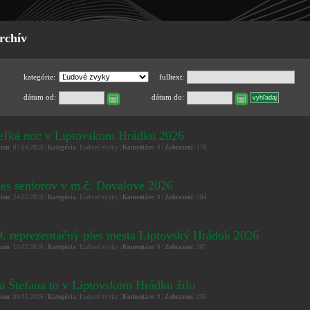
rchív
kategórie:
fulltext:
dátum od:
dátum do:
eľká noc v Liptovskom Hrádku 2026
tum:
07.04.2026 |
Kategória:
Ľudové zvyky |
Komentáre:
0 |
Zobrazení:
178
les seniorov v m.č. Dovalove 2026
tum:
24.02.2026 |
Kategória:
Ľudové zvyky |
Komentáre:
0 |
Zobrazení:
204
9. reprezentačný ples mesta Liptovský Hrádok 2026
tum:
10.02.2026 |
Kategória:
Ľudové zvyky |
Komentáre:
0 |
Zobrazení:
307
a Štefana to v Liptovskom Hrádku žilo
tum:
09.01.2026 |
Kategória:
Ľudové zvyky |
Komentáre:
0 |
Zobrazení:
205