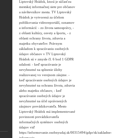
Liptovský Hrádok, ktorá je súčasťou
mestskej informačnej siete pre občanov
a návštevníkov mesta. TV Liptovský
Hrádok je vytvorená za účelom
publikovania videoreportáží, oznamov
a informácií: - zo života samosprávy, -
z oblasti kultúry, osvety a športu, - z
oblasti ochrany života, zdravia a
majetku obyvateľov. Právnym
základom k spracúvaniu osobných
údajov občanov v TV Liptovský
Hrádok sú v zmysle čl. 6 bod 1 GDPR
udalosti: - keď spracúvanie je
nevyhnutné na splnenie úlohy
realizovanej vo verejnom záujme. -
keď spracúvanie osobných údajov je
nevyhnutné na ochranu života, zdravia
alebo majetku občanov, - keď
spracúvanie osobných údajov je
nevyhnutné na účel oprávnených
záujmov prevádzkovateľa. Mesto
Liptovský Hrádok má implementované
povinnosti prevádzkovateľa
informačných systémov osobných
údajov viď
https://informovanie.osobnyudaj.sk/00315494/gdpr/sk/zakladne-
informacie