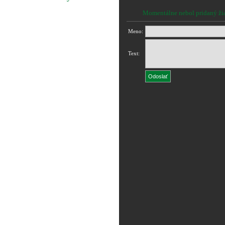
Momentálne nebol pridaný ži
Meno:
Text: