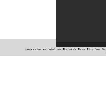
Kategórie príspevkov:
Ľudové zvyky
|
Krásy prírody
|
Kultúra
|
Rôzne
|
Šport
|
Dop
c