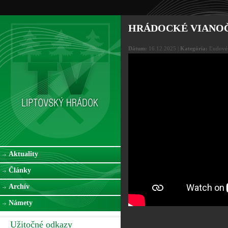
HRÁDOCKÉ VIANOČ
Dátum:
16.12.2025 |
Kategória:
Ľudové 
Aktuality
Články
Archív
Námety
Užitočné odkazy