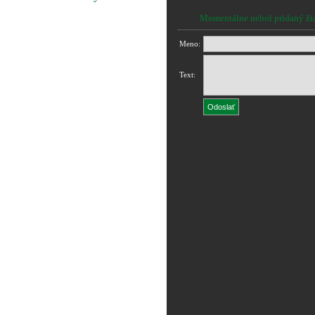
Momentálne nebol pridaný ži
Meno:
Text: