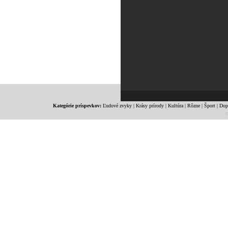
Kategórie príspevkov:
Ľudové zvyky
|
Krásy prírody
|
Kultúra
|
Rôzne
|
Šport
|
Dop
c