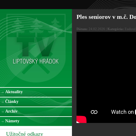
Ples seniorov v m.č. D
Dátum:
24.02.2026 |
Kategória:
Ľudové 
Aktuality
Články
Archív
Námety
Užitočné odkazy