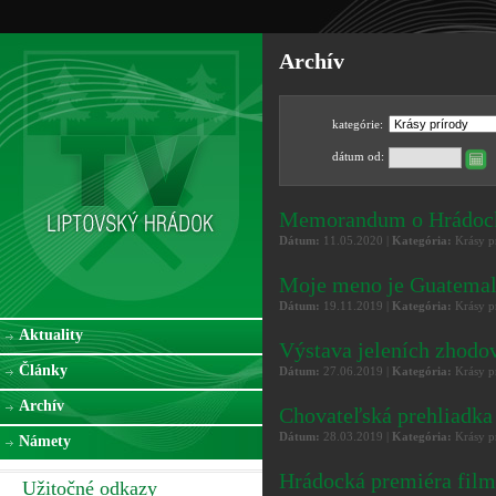
Archív
kategórie:
dátum od:
Memorandum o Hrádock
Dátum:
11.05.2020 |
Kategória:
Krásy p
Moje meno je Guatema
Dátum:
19.11.2019 |
Kategória:
Krásy p
Aktuality
Výstava jeleních zhodo
Články
Dátum:
27.06.2019 |
Kategória:
Krásy p
Archív
Chovateľská prehliadka 
Dátum:
28.03.2019 |
Kategória:
Krásy p
Námety
Hrádocká premiéra film
Užitočné odkazy