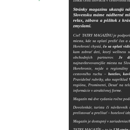
získal cenu inovácia v cestovnom r
Stránky magazínu ukazujú ná
Slovensku máme nádherné mies
relax, zábava a pôžitok z krá
zmyslam
i.
Cieľ TATRY MAGAZÍNU je podporiť i
miesta, kde sa oplatí prežiť čas a
Horehroní chystá,
čo sa oplatí vidi
kam zobrať deti, ktorý wellness s
obchodných partnerov.
Je di
najnavštevovanejšie miesta na Slov
Horehronie, nejde o regionálny 
cestovného ruchu –
hotelov, kavi
Pravidelné rubriky, ako napríklad
regiónu, Prominenti, Desať na tel
informácie v atraktívnej forme.
Magazín má dve vydania ročne pod
Dovolenkár, turista či návštevní
prelistovať a prečítať – hotelové iz
Magazín je dostupný v zariadeniac
TATRY MAGAZÍN – to je
120 strán
p