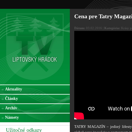
Cena pre Tatry Magaz
Dátum:
03.02.2016 |
Kategória:
Krásy p
Aktuality
Články
Archív
Námety
TATRY MAGAZÍN – jediný lifestyle
Užitočné odkazy