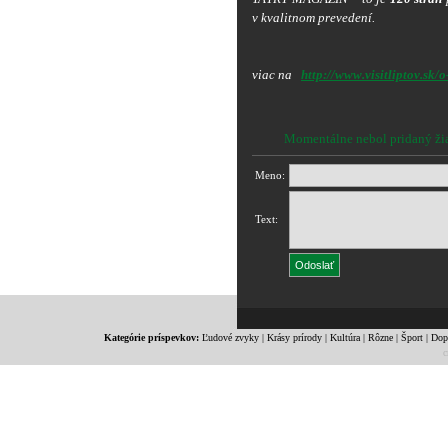
v kvalitnom prevedení.
viac na
http://www.visitliptov.sk/o
Momentálne nebol pridaný ži
Meno:
Text:
Kategórie príspevkov:
Ľudové zvyky
|
Krásy prírody
|
Kultúra
|
Rôzne
|
Šport
|
Dop
c