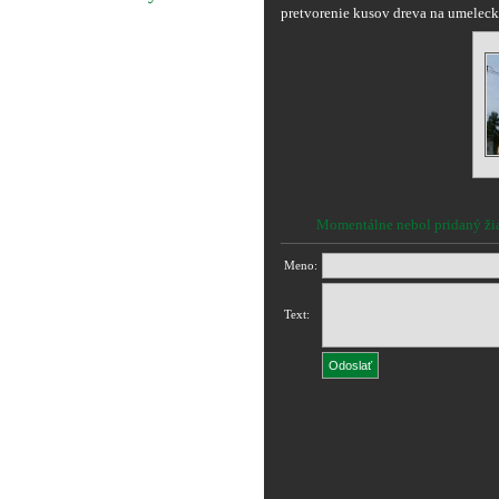
pretvorenie kusov dreva na umelecké
Momentálne nebol pridaný ži
Meno:
Text: