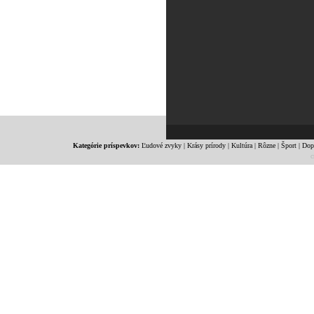
Kategórie príspevkov:
Ľudové zvyky
|
Krásy prírody
|
Kultúra
|
Rôzne
|
Šport
|
Dop
c