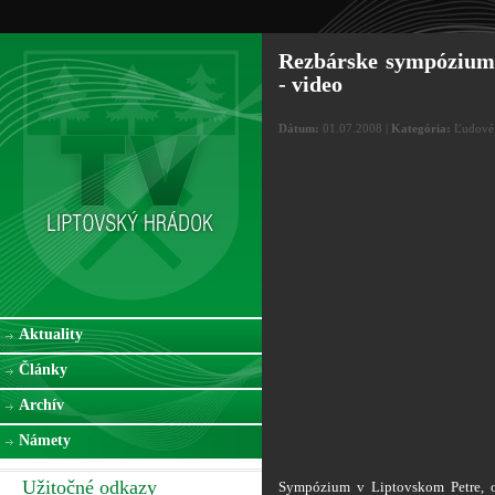
Rezbárske sympózium 
- video
Dátum:
01.07.2008 |
Kategória:
Ľudové 
Aktuality
Články
Archív
Námety
Užitočné odkazy
Sympózium v Liptovskom Petre, otv