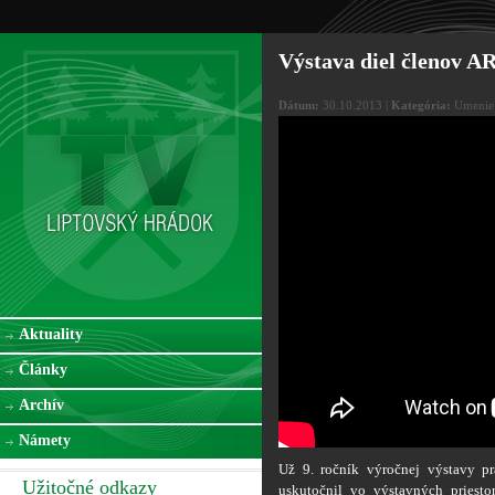
Výstava diel členov 
Dátum:
30.10.2013 |
Kategória:
Umenie
Aktuality
Články
Archív
Námety
Už 9. ročník výročnej výstavy 
Užitočné odkazy
uskutočnil vo výstavných pries