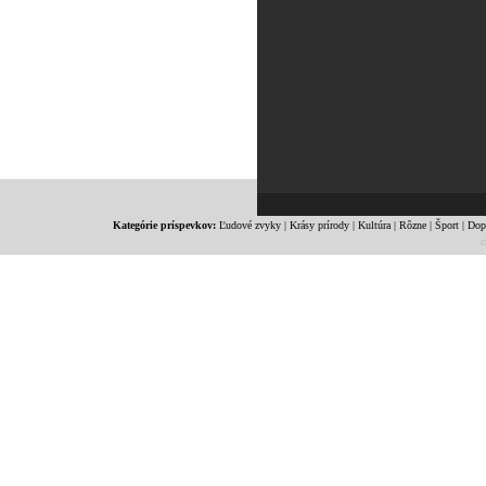
Kategórie príspevkov:
Ľudové zvyky
|
Krásy prírody
|
Kultúra
|
Rôzne
|
Šport
|
Dop
c