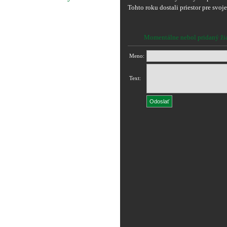
Tohto roku dostali priestor pre svoj
Momentálne nebol pridaný ži
Meno:
Text: