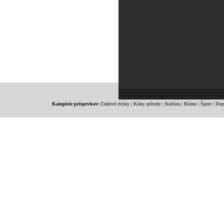
Kategórie príspevkov:
Ľudové zvyky
|
Krásy prírody
|
Kultúra
|
Rôzne
|
Šport
|
Dop
c