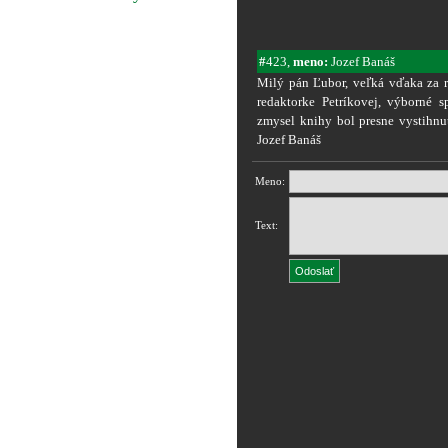
#
423,
meno:
Jozef Banáš
Milý pán Ľubor, veľká vďaka za r
redaktorke Petríkovej, výborné s
zmysel knihy bol presne vystihnu
Jozef Banáš
Meno:
Text: