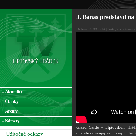
J. Banáš predstavil n
Dátum:
26.09.2013 |
Kategória:
Umenie
Aktuality
Články
Archív
Námety
Grand Castle v Liptovskom Hrádk
Užitočné odkazy
čitateľmi o svojej najnovšej knihe 