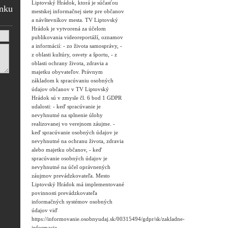
Liptovský Hrádok, ktorá je súčasťou
ánku
mestskej informačnej siete pre občanov
a návštevníkov mesta. TV Liptovský
Hrádok je vytvorená za účelom
publikovania videoreportáží, oznamov
a informácií: - zo života samosprávy, -
z oblasti kultúry, osvety a športu, - z
oblasti ochrany života, zdravia a
majetku obyvateľov. Právnym
základom k spracúvaniu osobných
údajov občanov v TV Liptovský
Hrádok sú v zmysle čl. 6 bod 1 GDPR
udalosti: - keď spracúvanie je
nevyhnutné na splnenie úlohy
realizovanej vo verejnom záujme. -
keď spracúvanie osobných údajov je
nevyhnutné na ochranu života, zdravia
alebo majetku občanov, - keď
spracúvanie osobných údajov je
nevyhnutné na účel oprávnených
záujmov prevádzkovateľa. Mesto
Liptovský Hrádok má implementované
povinnosti prevádzkovateľa
informačných systémov osobných
údajov viď
https://informovanie.osobnyudaj.sk/00315494/gdpr/sk/zakladne-
informacie