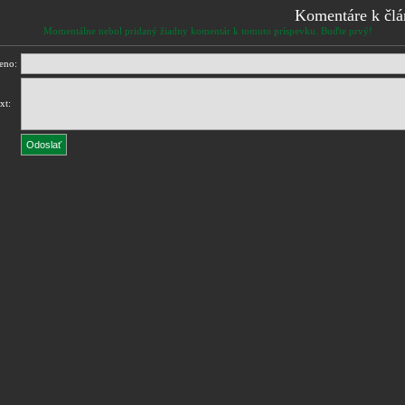
Komentáre k čl
Momentálne nebol pridaný žiadny komentár k tomuto príspevku. Buďte prvý!
eno:
xt: