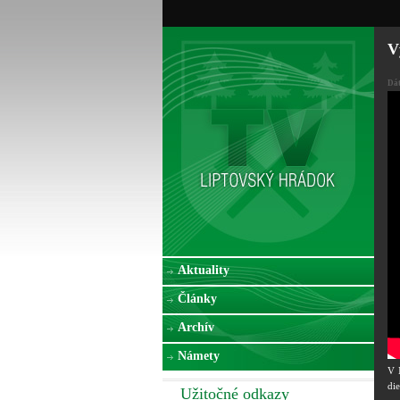
V
Dá
Aktuality
Články
Archív
Námety
V 
die
Užitočné odkazy