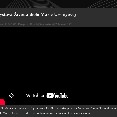
ýstava Život a dielo Márie Ursínyovej
tum:
19.08.2013 |
Kategória:
Umenie |
Komentáre:
0 |
Zobrazení:
2439
Národopisnom múzeu v Liptovskom Hrádku je sprístupnená výstava celoživotného obdivuho
la Márie Ursínyovej, ktoré by sa dalo nazvať aj poéziou textilných vlákien.