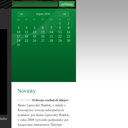
august 2026
po
ut
st
št
pi
so
ne
1
2
3
4
5
6
7
8
9
10
11
12
13
14
15
16
17
18
19
20
21
22
23
24
25
26
27
28
29
30
31
Novinky
Ochrana osobných údajov
25.05.2018:
Mesto Liptovský Hrádok, v súlade s
Koncepciou rozvoja informačných
systémov pre mesto Liptovský Hrádok,
dného
v roku 2008 vytvorilo podmienky pre
fungovanie internetovej Televízie