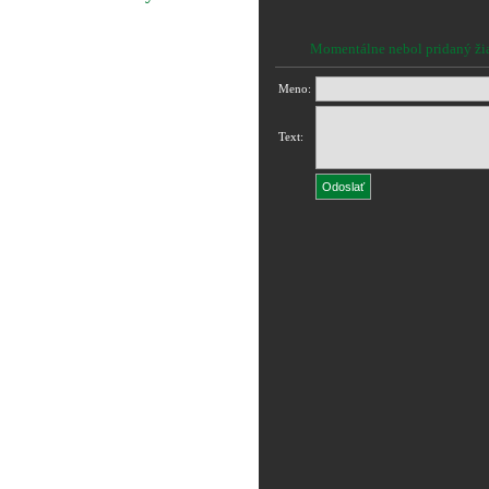
Momentálne nebol pridaný ži
Meno:
Text: