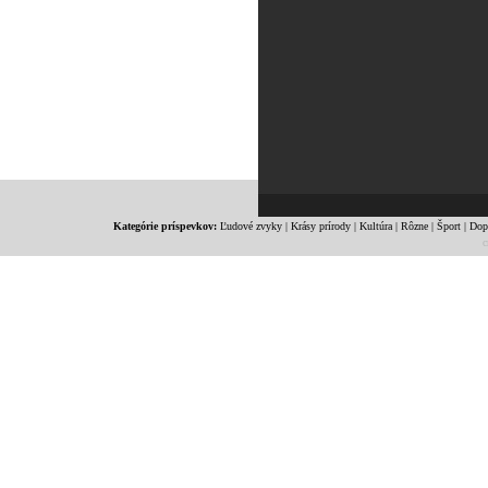
Kategórie príspevkov:
Ľudové zvyky
|
Krásy prírody
|
Kultúra
|
Rôzne
|
Šport
|
Dop
c