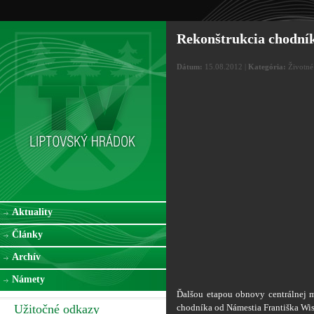
Rekonštrukcia chodník
Dátum:
15.08.2012 |
Kategória:
Životné 
Aktuality
Články
Archív
Námety
Ďalšou etapou obnovy centrálnej m
Užitočné odkazy
chodníka od Námestia Františka Wis