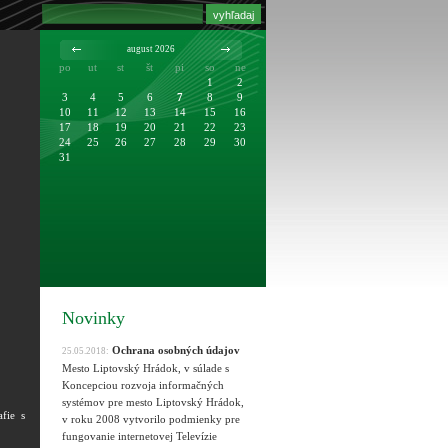
august 2026
po
ut
st
št
pi
so
ne
1
2
3
4
5
6
7
8
9
10
11
12
13
14
15
16
17
18
19
20
21
22
23
24
25
26
27
28
29
30
31
Novinky
Ochrana osobných údajov
25.05.2018:
Mesto Liptovský Hrádok, v súlade s
Koncepciou rozvoja informačných
systémov pre mesto Liptovský Hrádok,
fie s
v roku 2008 vytvorilo podmienky pre
fungovanie internetovej Televízie