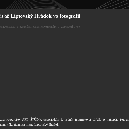
úťaž Liptovský Hrádok vo fotografii
tum:
06.02.2012 |
Kategória:
Umenie |
Komentáre:
0 |
Zobrazení:
2799
kcia fotografov ART ŠTÚDIA usporiadala 1. ročník internetovej súťaže o najlepšie fotogra
mami, týkajúcimi sa mesta Liptovský Hrádok.