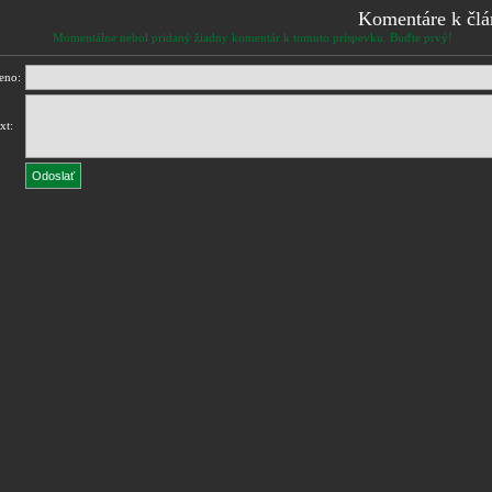
Komentáre k čl
Momentálne nebol pridaný žiadny komentár k tomuto príspevku. Buďte prvý!
eno:
xt: