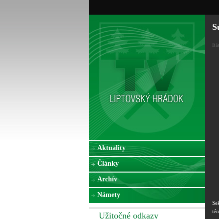
S
Dá
Aktuality
Články
Archív
Námety
Se
té
Užitočné odkazy