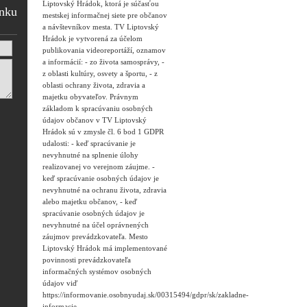
Liptovský Hrádok, ktorá je súčasťou
ánku
mestskej informačnej siete pre občanov
a návštevníkov mesta. TV Liptovský
Hrádok je vytvorená za účelom
publikovania videoreportáží, oznamov
a informácií: - zo života samosprávy, -
z oblasti kultúry, osvety a športu, - z
oblasti ochrany života, zdravia a
majetku obyvateľov. Právnym
základom k spracúvaniu osobných
údajov občanov v TV Liptovský
Hrádok sú v zmysle čl. 6 bod 1 GDPR
udalosti: - keď spracúvanie je
nevyhnutné na splnenie úlohy
realizovanej vo verejnom záujme. -
keď spracúvanie osobných údajov je
nevyhnutné na ochranu života, zdravia
alebo majetku občanov, - keď
spracúvanie osobných údajov je
nevyhnutné na účel oprávnených
záujmov prevádzkovateľa. Mesto
Liptovský Hrádok má implementované
povinnosti prevádzkovateľa
informačných systémov osobných
údajov viď
https://informovanie.osobnyudaj.sk/00315494/gdpr/sk/zakladne-
informacie