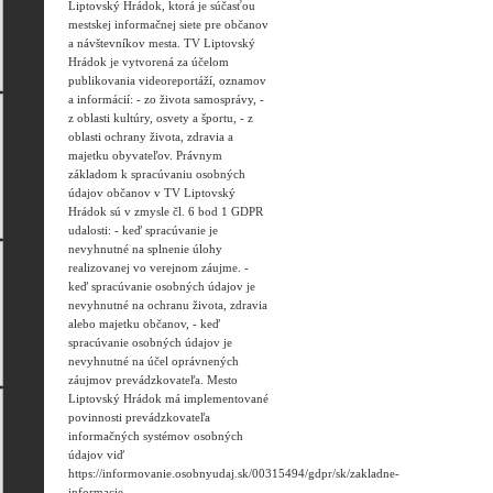
Liptovský Hrádok, ktorá je súčasťou
mestskej informačnej siete pre občanov
a návštevníkov mesta. TV Liptovský
Hrádok je vytvorená za účelom
publikovania videoreportáží, oznamov
a informácií: - zo života samosprávy, -
z oblasti kultúry, osvety a športu, - z
oblasti ochrany života, zdravia a
majetku obyvateľov. Právnym
základom k spracúvaniu osobných
údajov občanov v TV Liptovský
Hrádok sú v zmysle čl. 6 bod 1 GDPR
udalosti: - keď spracúvanie je
nevyhnutné na splnenie úlohy
realizovanej vo verejnom záujme. -
keď spracúvanie osobných údajov je
nevyhnutné na ochranu života, zdravia
alebo majetku občanov, - keď
spracúvanie osobných údajov je
nevyhnutné na účel oprávnených
záujmov prevádzkovateľa. Mesto
Liptovský Hrádok má implementované
povinnosti prevádzkovateľa
informačných systémov osobných
údajov viď
https://informovanie.osobnyudaj.sk/00315494/gdpr/sk/zakladne-
informacie