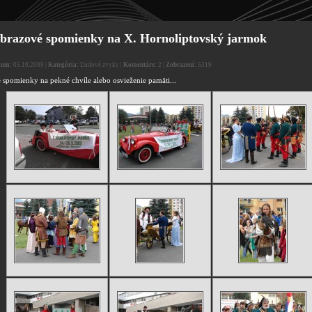
brazové spomienky na X. Hornoliptovský jarmok
tum:
05.10.2009 |
Kategória:
Ľudové zvyky |
Komentáre:
2 |
Zobrazení:
5319
e spomienky na pekné chvíle alebo osvieženie pamäti...