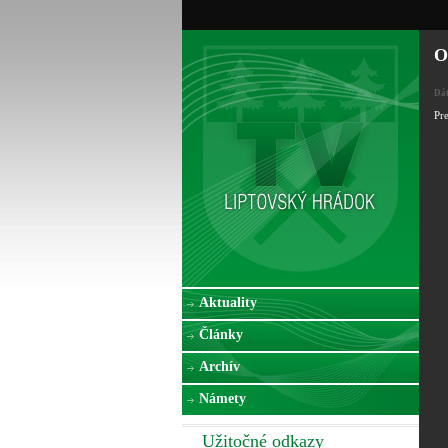
O
Dá
Pr
Aktuality
Články
Archív
Námety
Užitočné odkazy