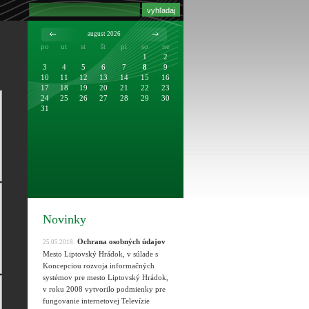
august 2026
po
ut
st
št
pi
so
ne
1
2
3
4
5
6
7
8
9
10
11
12
13
14
15
16
17
18
19
20
21
22
23
24
25
26
27
28
29
30
31
Novinky
Ochrana osobných údajov
25.05.2018:
Mesto Liptovský Hrádok, v súlade s
Koncepciou rozvoja informačných
systémov pre mesto Liptovský Hrádok,
v roku 2008 vytvorilo podmienky pre
fungovanie internetovej Televízie