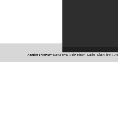
Kategórie príspevkov:
Ľudové zvyky
|
Krásy prírody
|
Kultúra
|
Rôzne
|
Šport
|
Dop
c