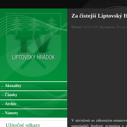
Za čistejší Liptovský
Dátum:
14.09.2009 |
Kategória:
Životné 
Aktuality
Články
Archív
Námety
V súvislosti so zákonným ustanov
Užitočné odkazy
usporiadali študenti gymnázia v 