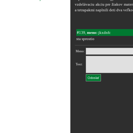
vzdelávaciu akciu pre žiakov mater
a tetrapakmi naplnili deti dva veľk
#
139,
meno:
jkxdnfc
sta sprostio
Meno:
Text: