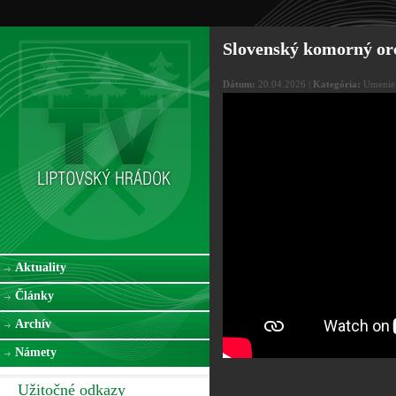
Slovenský komorný or
Dátum:
20.04.2026 |
Kategória:
Umenie
Aktuality
Články
Archív
Námety
Užitočné odkazy