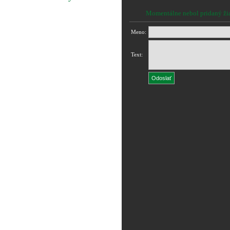
Momentálne nebol pridaný ži
Meno:
Text: