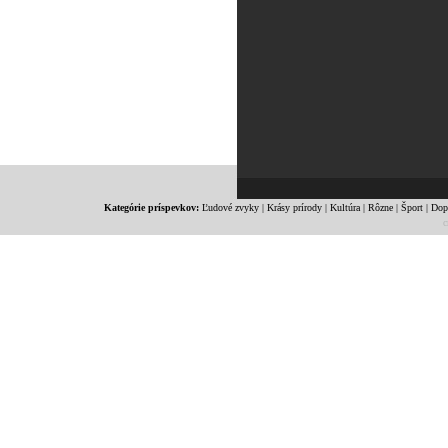
Kategórie príspevkov:
Ľudové zvyky
|
Krásy prírody
|
Kultúra
|
Rôzne
|
Šport
|
Dop
c