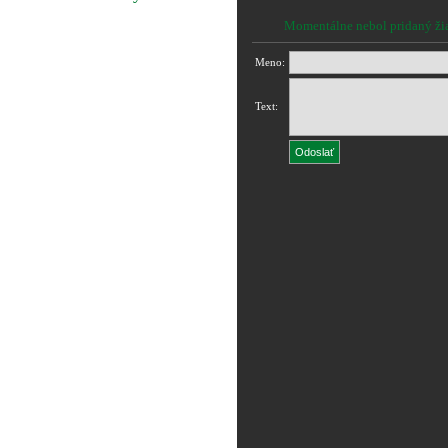
Momentálne nebol pridaný ži
Meno:
Text: