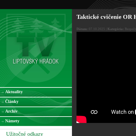
Taktické cvičenie OR 
Dátum:
07.10.2025 |
Kategória:
Bezpečn
Aktuality
Články
Archív
Námety
Užitočné odkazy