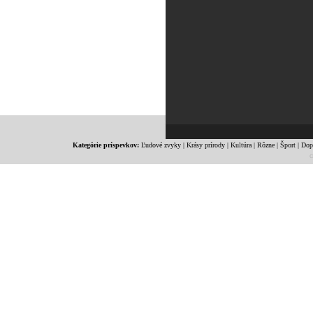
Kategórie príspevkov:
Ľudové zvyky
|
Krásy prírody
|
Kultúra
|
Rôzne
|
Šport
|
Dop
c