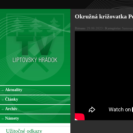
Okružná križovatka Po
Dátum:
29.06.2023 |
Kategória:
Samospr
Aktuality
Články
Archív
Námety
Užitočné odkazy