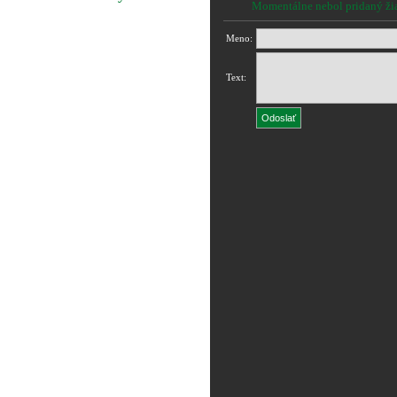
Momentálne nebol pridaný ži
Meno:
Text: