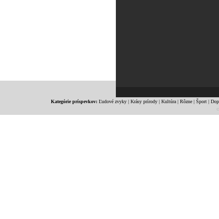
Kategórie príspevkov:
Ľudové zvyky
|
Krásy prírody
|
Kultúra
|
Rôzne
|
Šport
|
Dop
c