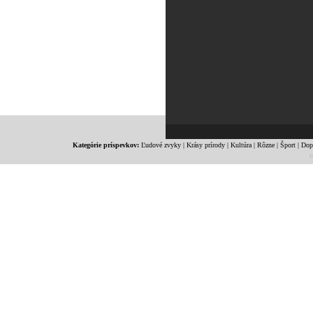
Kategórie príspevkov:
Ľudové zvyky
|
Krásy prírody
|
Kultúra
|
Rôzne
|
Šport
|
Dop
c