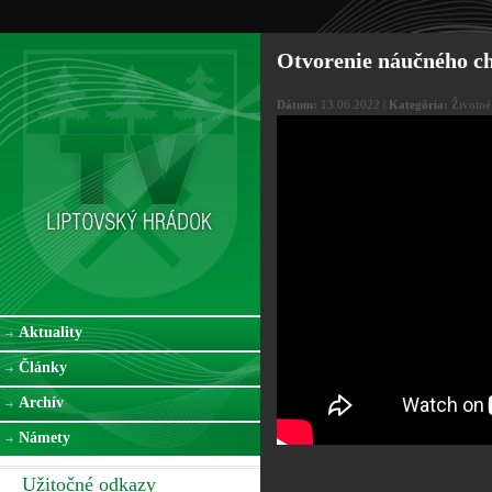
Otvorenie náučného c
Dátum:
13.06.2022 |
Kategória:
Životné 
Aktuality
Články
Archív
Námety
Užitočné odkazy