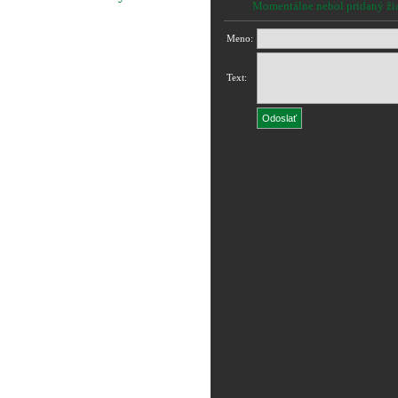
Momentálne nebol pridaný ži
Meno:
Text: