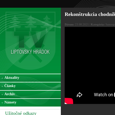
Rekonštrukcia chodník
Dátum:
23.08.2021 |
Kategória:
Samospr
Aktuality
Články
Archív
Námety
Užitočné odkazy