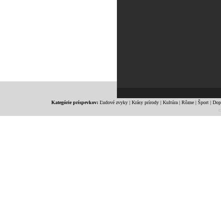
Kategórie príspevkov:
Ľudové zvyky
|
Krásy prírody
|
Kultúra
|
Rôzne
|
Šport
|
Dop
c