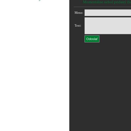
Momentálne nebol pridaný ži
Meno:
Text: