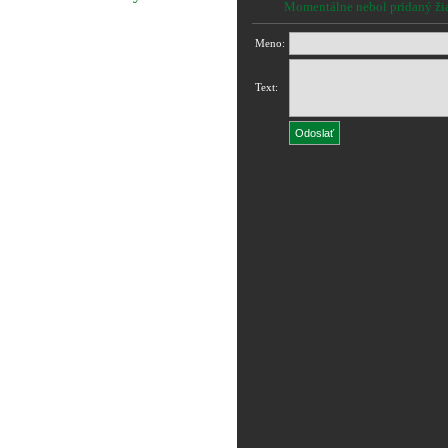
Momentálne nebol pridaný ži
Meno:
Text: