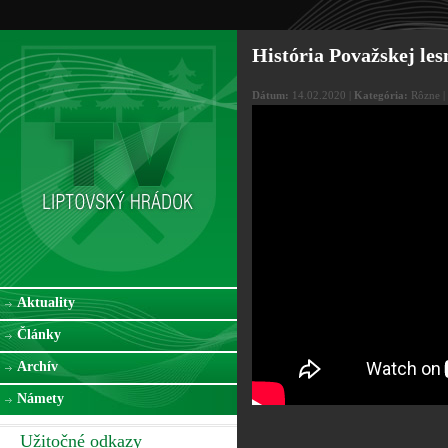
História Považskej les
Dátum:
14.02.2020 |
Kategória:
Rôzne |
Aktuality
Články
Archív
Námety
Užitočné odkazy