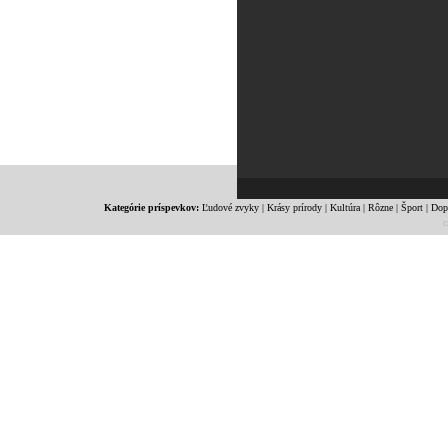
Kategórie príspevkov:
Ľudové zvyky
|
Krásy prírody
|
Kultúra
|
Rôzne
|
Šport
|
Dop
c