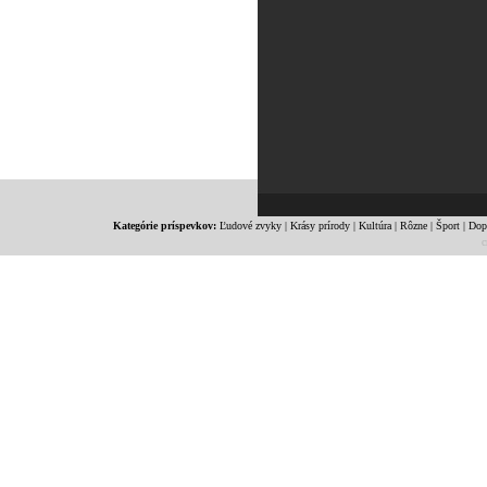
Kategórie príspevkov:
Ľudové zvyky
|
Krásy prírody
|
Kultúra
|
Rôzne
|
Šport
|
Dop
c