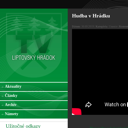
Hudba v Hrádku
Dátum:
30.09.2019 |
Kategória:
Umenie |
Koment
Aktuality
Články
Archív
Námety
Užitočné odkazy