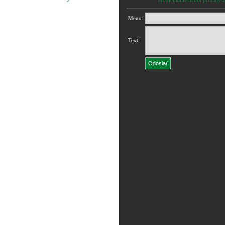
Momentálne nebol pridaný ž
Meno:
Text: