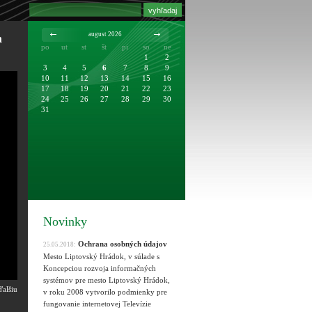
august 2026
m
po
ut
st
št
pi
so
ne
1
2
3
4
5
6
7
8
9
10
11
12
13
14
15
16
17
18
19
20
21
22
23
24
25
26
27
28
29
30
31
Novinky
Ochrana osobných údajov
25.05.2018:
Mesto Liptovský Hrádok, v súlade s
Koncepciou rozvoja informačných
systémov pre mesto Liptovský Hrádok,
alšiu
v roku 2008 vytvorilo podmienky pre
fungovanie internetovej Televízie