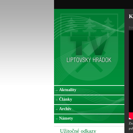
K
Dá
Aktuality
Články
Archív
Námety
Zn
pu
Užitočné odkazy