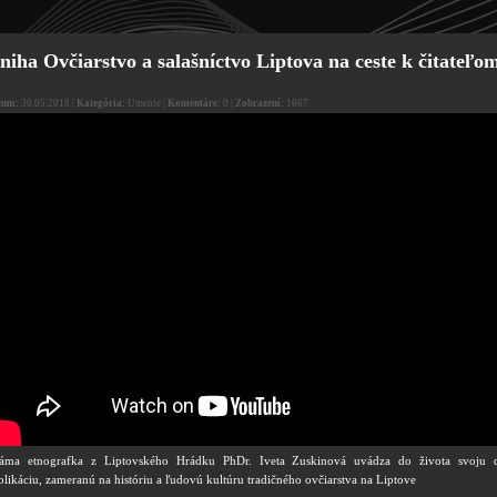
niha Ovčiarstvo a salašníctvo Liptova na ceste k čitateľo
tum:
30.05.2018 |
Kategória:
Umenie |
Komentáre:
0 |
Zobrazení:
1667
áma etnografka z Liptovského Hrádku PhDr. Iveta Zuskinová uvádza do života svoju ď
blikáciu, zameranú na históriu a ľudovú kultúru tradičného ovčiarstva na Liptove