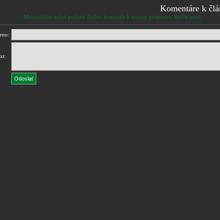
Komentáre k čl
Momentálne nebol pridaný žiadny komentár k tomuto príspevku. Buďte prvý!
eno:
xt: