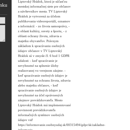
Liptovský Hrádok, ktorá je súčasťou
ánku
mestskej informačnej siete pre občanov
a návštevníkov mesta. TV Liptovský
Hrádok je vytvorená za účelom
publikovania videoreportáží, oznamov
a informácií: - zo života samosprávy, -
z oblasti kultúry, osvety a športu, - z
oblasti ochrany života, zdravia a
majetku obyvateľov. Právnym
základom k spracúvaniu osobných
údajov občanov v TV Liptovský
Hrádok sú v zmysle čl. 6 bod 1 GDPR
udalosti: - keď spracúvanie je
nevyhnutné na splnenie úlohy
realizovanej vo verejnom záujme. -
keď spracúvanie osobných údajov je
nevyhnutné na ochranu života, zdravia
alebo majetku občanov, - keď
spracúvanie osobných údajov je
nevyhnutné na účel oprávnených
záujmov prevádzkovateľa. Mesto
Liptovský Hrádok má implementované
povinnosti prevádzkovateľa
informačných systémov osobných
údajov viď
https://informovanie.osobnyudaj.sk/00315494/gdpr/sk/zakladne-
informacie