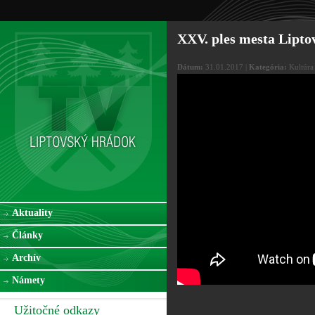
XXV. ples mesta Lipt
Dátum:
31.01.2017 |
Kategória:
Kultúra
Aktuality
Články
Archív
Námety
Užitočné odkazy