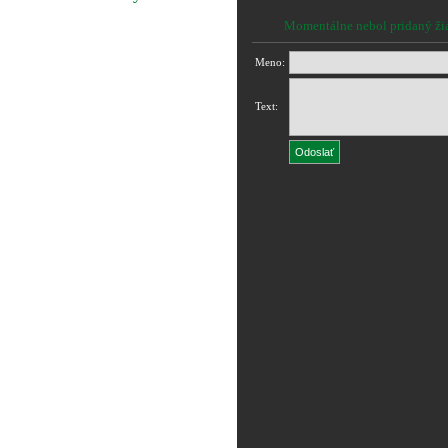
Momentálne nebol pridaný ži
Meno:
Text: