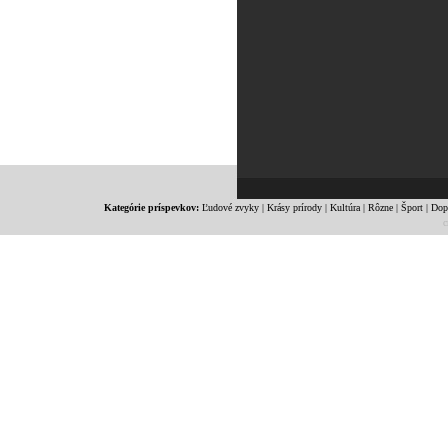
Kategórie príspevkov:
Ľudové zvyky
|
Krásy prírody
|
Kultúra
|
Rôzne
|
Šport
|
Dop
c