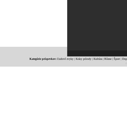
Kategórie príspevkov:
Ľudové zvyky
|
Krásy prírody
|
Kultúra
|
Rôzne
|
Šport
|
Dop
c