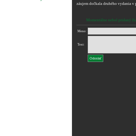
záujem dočkala druhého vydania v 
Momentálne nebol pridaný ži
Meno:
Text: