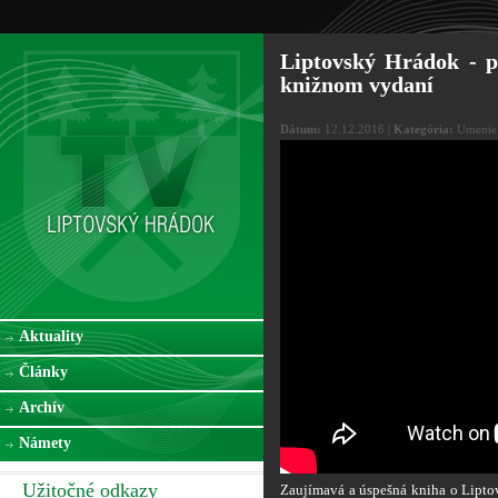
Liptovský Hrádok - p
knižnom vydaní
Dátum:
12.12.2016 |
Kategória:
Umenie
Aktuality
Články
Archív
Námety
Užitočné odkazy
Zaujímavá a úspešná kniha o Lipto