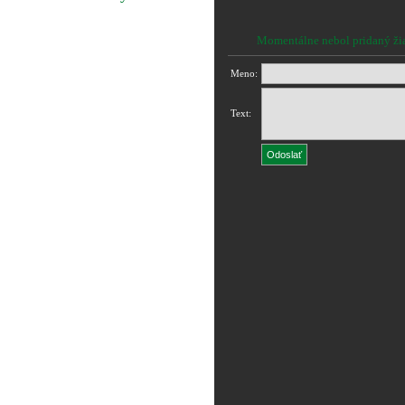
Momentálne nebol pridaný ži
Meno:
Text: