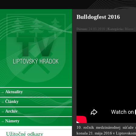
Bulldogfest 2016
Dátum:
24.05.2016 |
Kategória:
Rôzne |
Aktuality
Články
Archív
Námety
10. ročník medzinárodnej súťaže
Užitočné odkazy
konala 21. mája 2016 v Liptovskom