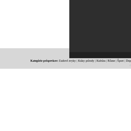
Kategórie príspevkov:
Ľudové zvyky
|
Krásy prírody
|
Kultúra
|
Rôzne
|
Šport
|
Dop
c