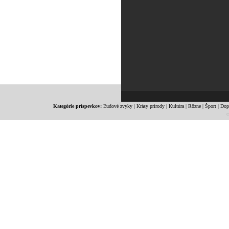
Kategórie príspevkov:
Ľudové zvyky
|
Krásy prírody
|
Kultúra
|
Rôzne
|
Šport
|
Dop
c