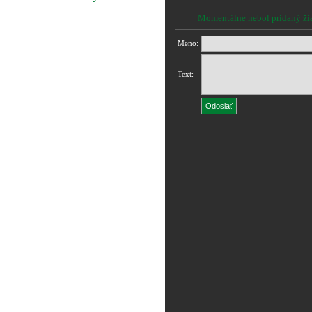
Momentálne nebol pridaný ži
Meno:
Text: