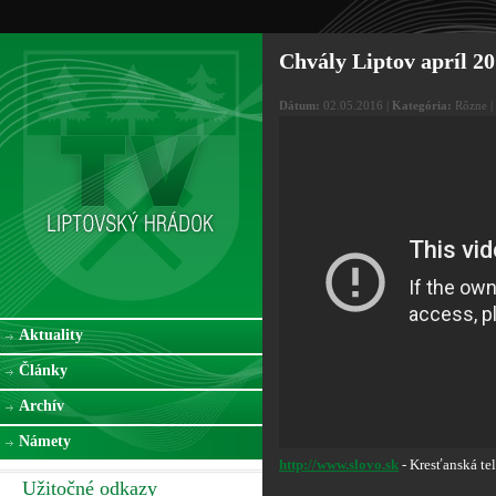
Chvály Liptov apríl
Dátum:
02.05.2016 |
Kategória:
Rôzne |
Aktuality
Články
Archív
Námety
http://www.slovo.sk
- Kresťanská tel
Užitočné odkazy