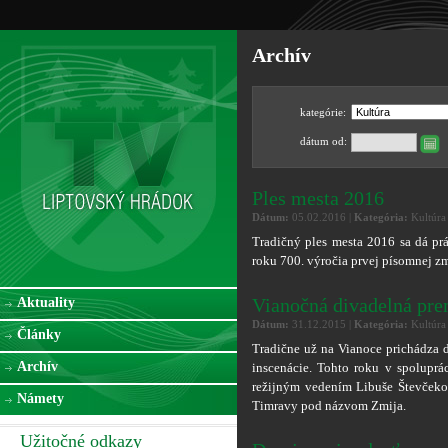
Archív
kategórie:
dátum od:
Ples mesta 2016
Dátum:
05.02.2016 |
Kategória:
Kultúra
Tradičný ples mesta 2016 sa dá pr
roku 700. výročia prvej písomnej 
Vianočná divadelná pre
Aktuality
Dátum:
31.12.2015 |
Kategória:
Kultúra
Články
Tradične už na Vianoce prichádza 
Archív
inscenácie. Tohto roku v spoluprá
režijným vedením Libuše Števčeko
Námety
Timravy pod názvom Zmija.
Užitočné odkazy