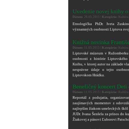
Uvedenie novej knihy o
Dátum:
26.05.2015 |
Kategória:
Kultúra
Etnologička PhDr. Iveta Zuski
významných osobnosti Liptova svoju
Knižná novinka Františ
Dátum:
11.05.2015 |
Kategória:
Kultúra
Liptovské múzeum v Ružomberku v
osobnosti z histórie Liptovského
Knihu, v ktorej autor na základe 
nesprávne údaje o tejto osobno
Liptovskom Hrádku.
Benefičný koncert Deti
Dátum:
11.05.2015 |
Kategória:
Kultúra
Reportáž z podujatia, organizov
zaujímavých momentov z odovzdáv
najlepším žiakom umeleckých škôl
JUDr. Ivana Šenšela za prínos do k
Žiakovej a pánovi Ľuborovi Patscho