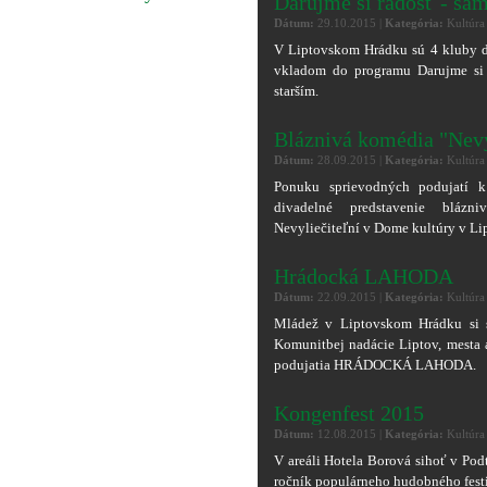
Darujme si radosť - sam
Dátum:
29.10.2015 |
Kategória:
Kultúra
V Liptovskom Hrádku sú 4 kluby d
vkladom do programu Darujme si r
starším.
Bláznivá komédia "Nevy
Dátum:
28.09.2015 |
Kategória:
Kultúra
Ponuku sprievodných podujatí k
divadelné predstavenie blázn
Nevyliečiteľní v Dome kultúry v L
Hrádocká LAHODA
Dátum:
22.09.2015 |
Kategória:
Kultúra
Mládež v Liptovskom Hrádku si 
Komunitbej nadácie Liptov, mesta 
podujatia HRÁDOCKÁ LAHODA.
Kongenfest 2015
Dátum:
12.08.2015 |
Kategória:
Kultúra
V areáli Hotela Borová sihoť v Podt
ročník populárneho hudobného fe