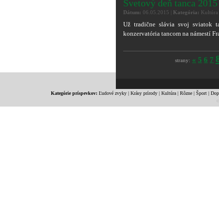
Svetový deň tanca 201
Dátum:
06.05.2015 |
Kategória:
Kultúra
Už tradične slávia svoj sviatok
konzervatória tancom na námestí Fr
«
5
6
7
strany:
Kategórie príspevkov:
Ľudové zvyky
|
Krásy prírody
|
Kultúra
|
Rôzne
|
Šport
|
Dop
c