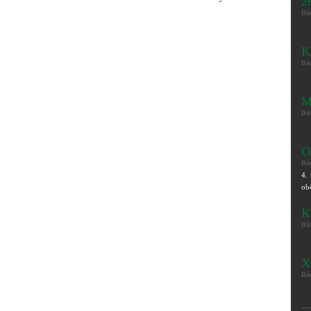
2
Dá
K
Dá
M
Dá
O
Dá
4.
ob
K
Dá
X
Dá