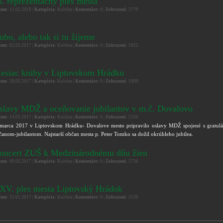
6. reprezentačný ples mesta
tum:
11.02.2018 |
Kategória:
Kultúra |
Komentáre:
0 |
Zobrazení:
2779
ubo, alebo tak si tu žijeme
tum:
02.05.2017 |
Kategória:
Kultúra |
Komentáre:
0 |
Zobrazení:
1925
esiac knihy v Liptovskom Hrádku
tum:
28.03.2017 |
Kategória:
Kultúra |
Komentáre:
0 |
Zobrazení:
1999
slavy MDŽ a oceňovanie jubilantov v m.č. Dovalovo
tum:
14.03.2017 |
Kategória:
Kultúra |
Komentáre:
0 |
Zobrazení:
2150
 marca 2017 v Liptovskom Hrádku- Dovalove mesto pripravilo oslavy MDŽ spojené s gratulá
čanom-jubilantom. Najstarší občan mesta p. Peter Tomko sa dožil okrúhleho jubilea.
oncert ZUŠ k Medzinárodnému dňu žien
tum:
09.03.2017 |
Kategória:
Kultúra |
Komentáre:
0 |
Zobrazení:
2736
XV. ples mesta Liptovský Hrádok
tum:
31.01.2017 |
Kategória:
Kultúra |
Komentáre:
0 |
Zobrazení:
3139