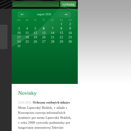
august 2026
po
ut
st
št
pi
so
ne
1
2
3
4
5
6
7
8
9
10
11
12
13
14
15
16
17
18
19
20
21
22
23
24
25
26
27
28
29
30
31
Novinky
Ochrana osobných údajov
25.05.2018:
Mesto Liptovský Hrádok, v súlade s
Koncepciou rozvoja informačných
systémov pre mesto Liptovský Hrádok,
v roku 2008 vytvorilo podmienky pre
fungovanie internetovej Televízie