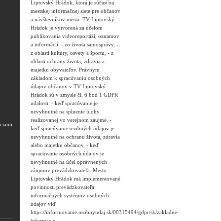
Liptovský Hrádok, ktorá je súčasťou
mestskej informačnej siete pre občanov
a návštevníkov mesta. TV Liptovský
Hrádok je vytvorená za účelom
publikovania videoreportáží, oznamov
a informácií: - zo života samosprávy, -
z oblasti kultúry, osvety a športu, - z
oblasti ochrany života, zdravia a
majetku obyvateľov. Právnym
základom k spracúvaniu osobných
údajov občanov v TV Liptovský
Hrádok sú v zmysle čl. 6 bod 1 GDPR
udalosti: - keď spracúvanie je
nevyhnutné na splnenie úlohy
realizovanej vo verejnom záujme. -
ciami
keď spracúvanie osobných údajov je
nevyhnutné na ochranu života, zdravia
alebo majetku občanov, - keď
spracúvanie osobných údajov je
nevyhnutné na účel oprávnených
záujmov prevádzkovateľa. Mesto
Liptovský Hrádok má implementované
povinnosti prevádzkovateľa
informačných systémov osobných
údajov viď
https://informovanie.osobnyudaj.sk/00315494/gdpr/sk/zakladne-
informacie