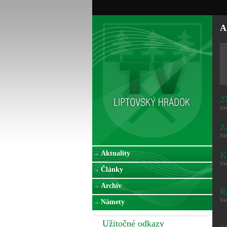
A
2
Dá
Z
Dá
Aktuality
K
Dá
Články
Archív
R
Dá
Námety
Užitočné odkazy