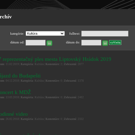
rchív
kategórie:
fulltext:
dátum od:
dátum do:
7 reprezentačný ples mesta Liptovský Hrádok 2019
tum:
11.02.2019 |
Kategória:
Kultúra |
Komentáre:
2 |
Zobrazení:
2077
ájazd do Budapešti
tum:
04.12.2018 |
Kategória:
Kultúra |
Komentáre:
0 |
Zobrazení:
1378
oncert k MDŽ
tum:
13.03.2018 |
Kategória:
Kultúra |
Komentáre:
0 |
Zobrazení:
2402
odinné video
tum:
26.02.2018 |
Kategória:
Kultúra |
Komentáre:
0 |
Zobrazení:
2332