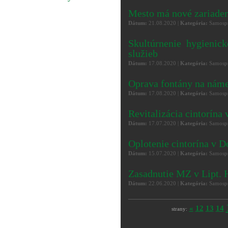
Mesto má nové zariaden
Dátum:
21.08.2020 |
Kategória:
Samospr
Skultúrnenie hygienic
služieb
Dátum:
17.08.2020 |
Kategória:
Samospr
Oprava fontány na nám
Dátum:
17.08.2020 |
Kategória:
Samospr
Revitalizácia cintorín
Dátum:
17.07.2020 |
Kategória:
Samospr
Oplotenie cintorína v 
Dátum:
15.07.2020 |
Kategória:
Samospr
Zasadnutie MZ v Lipt. 
Dátum:
22.06.2020 |
Kategória:
Samospr
«
12
13
14
strany: