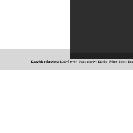
Kategórie príspevkov:
Ľudové zvyky
|
Krásy prírody
|
Kultúra
|
Rôzne
|
Šport
|
Dop
c