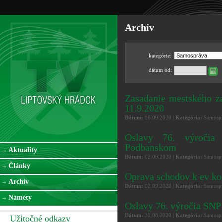
Archív
kategórie:
dátum od:
Zasadanie mestského z
11.9.2020
Dátum:
16.09.2020 |
Kategória:
Samospr
Oslavy 76. výročia
Podbanskom
Aktuality
Dátum:
02.09.2020 |
Kategória:
Samospr
Články
Oprava schodov k ev ko
Archív
Dátum:
02.09.2020 |
Kategória:
Samospr
Námety
Oslavy 76. výročia SNP
Dátum:
31.08.2020 |
Kategória:
Samospr
Užitočné odkazy