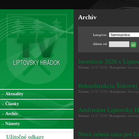
Archív
kategórie:
dátum od:
Investície 2026 v Lip
Dátum:
24.07.2026 |
Kategória:
Samospr
Rekonštrukcia Štúrov
Dátum:
13.07.2026 |
Kategória:
Samospr
Aktuality
Články
Amfiteáter Liptovský H
Archív
Dátum:
13.07.2026 |
Kategória:
Samospr
Námety
Nová zelená oáza pre L
Užitočné odkazy