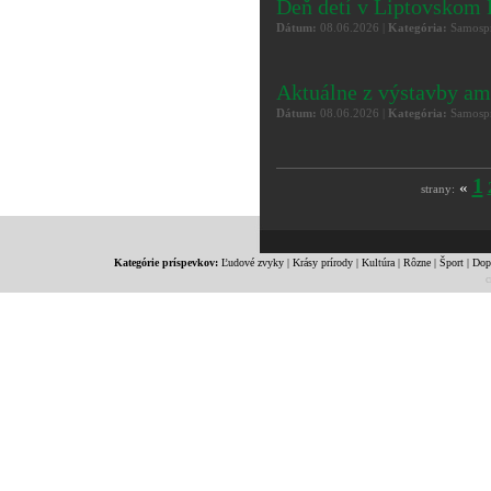
Deň detí v Liptovskom
Dátum:
08.06.2026 |
Kategória:
Samospr
Aktuálne z výstavby am
Dátum:
08.06.2026 |
Kategória:
Samospr
1
«
strany:
Kategórie príspevkov:
Ľudové zvyky
|
Krásy prírody
|
Kultúra
|
Rôzne
|
Šport
|
Dop
c