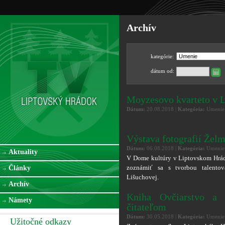
Archív
kategórie:
dátum od:
Moyzesovo kvarteto v 
Dátum:
20.08.2018 |
Kategória:
Umenie
Výstava fotografií Želm
Dátum:
06.08.2018 |
Kategória:
Umenie
Aktuality
V Dome kultúry v Liptovskom Hrád
zoznámiť sa s tvorbou talentov
Články
Lišuchovej.
Archív
Kniha Ovčiarstvo a 
Námety
čitateľom
Dátum:
30.05.2018 |
Kategória:
Umenie
Užitočné odkazy