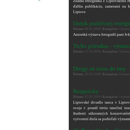
Známa etnografka z Liptovského Hr
ďalšiu publikáciu, zameranú na h
Liptove
Dotyk pozitívnej energi
Dátum:
09.05.2018 |
Kategória:
Umenie
Autorská výstava fotografií pani Ivk
Ticho prírodou - výstava
Dátum:
12.04.2018 |
Kategória:
Umenie
Drogy sú cesta do tmy
Dátum:
26.03.2018 |
Kategória:
Umenie
Rozprávky
Dátum:
07.03.2018 |
Kategória:
Umenie
Liptovské divadlo tanca v Lipto
svoju v poradí tretiu tanečnú in
študenti súkromných konzervató
vytvorení diela sa podieľali význam