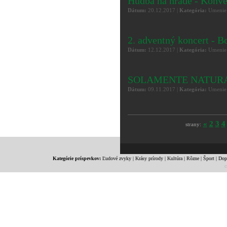
Hudba na hrade - Konve
Dátum:
20.12.2017 |
Kategória:
Umenie
2. adventný koncert - B
Dátum:
12.12.2017 |
Kategória:
Umenie
SOLAMENTE NATURALI
Dátum:
09.11.2017 |
Kategória:
Umenie
«
2
3
4
strany:
Kategórie príspevkov:
Ľudové zvyky
|
Krásy prírody
|
Kultúra
|
Rôzne
|
Šport
|
Dop
c