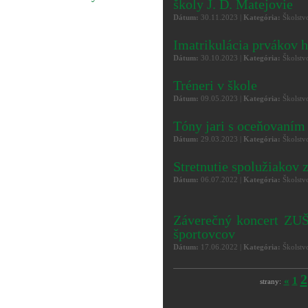
školy J. D. Matejovie
Dátum:
30.11.2023 |
Kategória:
Školstv
Imatrikulácia prvákov 
Dátum:
30.10.2023 |
Kategória:
Školstv
Tréneri v škole
Dátum:
09.05.2023 |
Kategória:
Školstv
Tóny jari s oceňovaním
Dátum:
29.03.2023 |
Kategória:
Školstv
Stretnutie spolužiakov
Dátum:
06.07.2022 |
Kategória:
Školstv
Záverečný koncert ZUŠ
športovcov
Dátum:
17.06.2022 |
Kategória:
Školstv
2
«
1
strany: