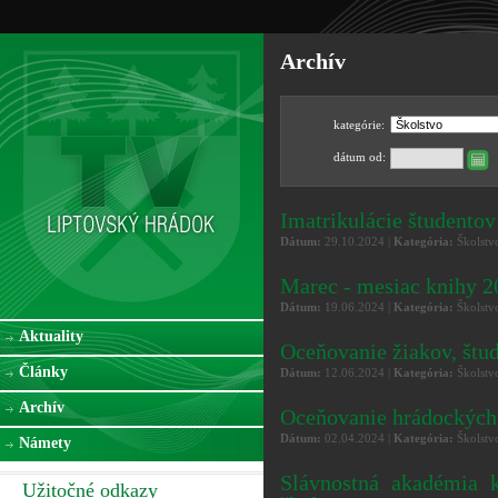
Archív
kategórie:
dátum od:
Imatrikulácie študento
Dátum:
29.10.2024 |
Kategória:
Školstv
Marec - mesiac knihy 2
Dátum:
19.06.2024 |
Kategória:
Školstv
Aktuality
Oceňovanie žiakov, štu
Články
Dátum:
12.06.2024 |
Kategória:
Školstv
Archív
Oceňovanie hrádockých
Dátum:
02.04.2024 |
Kategória:
Školstv
Námety
Slávnostná akadémia k
Užitočné odkazy