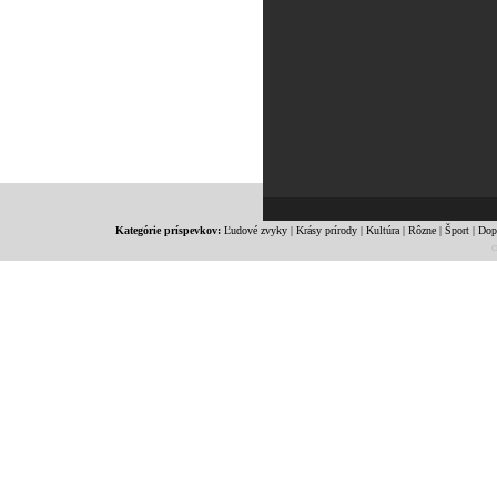
Kategórie príspevkov:
Ľudové zvyky
|
Krásy prírody
|
Kultúra
|
Rôzne
|
Šport
|
Dop
c