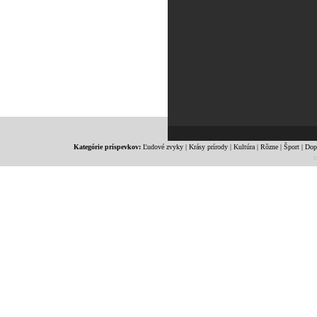
Kategórie príspevkov:
Ľudové zvyky
|
Krásy prírody
|
Kultúra
|
Rôzne
|
Šport
|
Dop
c