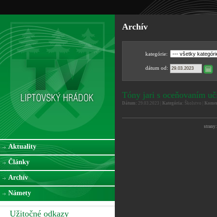
Archív
kategórie:
dátum od:
Tóny jari s oceňovaním uč
Dátum:
29.03.2023 |
Kategória:
Školstvo |
Komen
strany:
Aktuality
Články
Archív
Námety
Užitočné odkazy