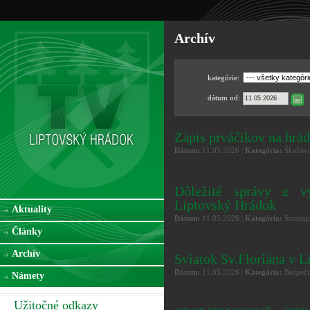
Archív
kategórie:
dátum od:
Zápis prváčikov na hr
Dátum:
11.05.2026 |
Kategória:
Školstv
Dôležité správy z v
Liptovský Hrádok
Aktuality
Dátum:
11.05.2026 |
Kategória:
Samospr
Články
Archív
Sviatok Sv.Floriána v 
Dátum:
11.05.2026 |
Kategória:
Bezpečn
Námety
Užitočné odkazy