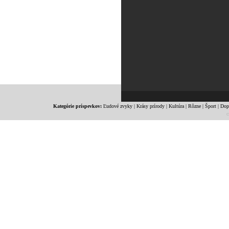
Kategórie príspevkov:
Ľudové zvyky
|
Krásy prírody
|
Kultúra
|
Rôzne
|
Šport
|
Dop
c