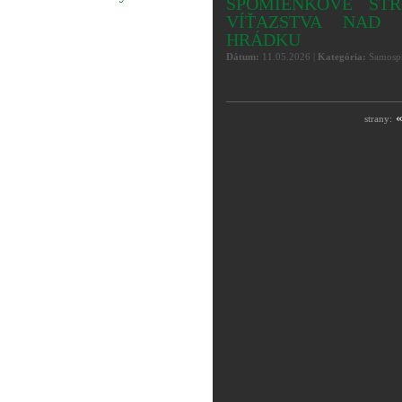
SPOMIENKOVÉ STRET
VÍŤAZSTVA NAD 
HRÁDKU
Dátum:
11.05.2026 |
Kategória:
Samospr
strany: