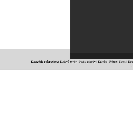
Kategórie príspevkov:
Ľudové zvyky
|
Krásy prírody
|
Kultúra
|
Rôzne
|
Šport
|
Dop
c